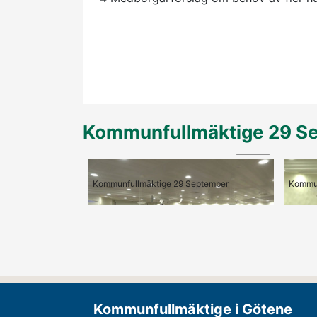
Kommunfullmäktige 29 S
01:29
1 - 3 Mötets öppnande
Kommunfullmäktige 29 September
Kommun
Kommunfullmäktige i Götene