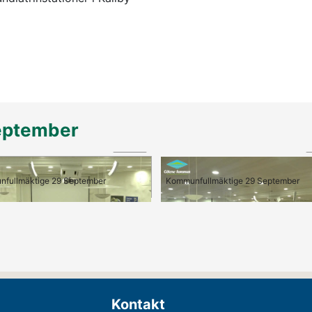
eptember
01:58
4 Medborgarförslag om behov av fler hundlatrinstationer i Källby
fullmäktige 29 September
Kommunfullmäktige 29 September
Kontakt