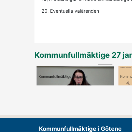
20, Eventuella valärenden
Kommunfullmäktige 27 jan
01:43
1-3, Mötets öppnande
4, M
Kommunfullmäktige 27 januari
Kommun
Kommunfullmäktige i Götene