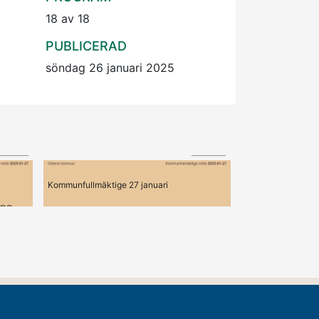
18 av 18
PUBLICERAD
söndag 26 januari 2025
05:39
02:53
7, Inkomna motioner
Kommunfullmäktige 27 januari
Kommunfullmäktige