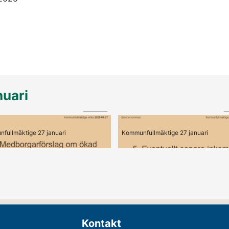
uari
01:53
edborgarförslag om varg
5-6, Medborgarförslag
fullmäktige 27 januari
Kommunfullmäktige 27 januari
Kontakt